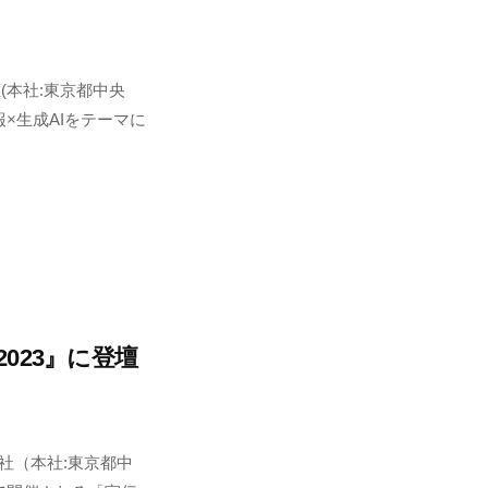
(本社:東京都中央
報×生成AIをテーマに
023』に登壇
社（本社:東京都中