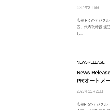
2024年2月5日
b
y
広報 PR のデジタ
p
区、代表取締役:渡辺
r
し...
a
p
n
o
d
NEWSRELEASE
e
News Releas
PRオートメ
2023年11月21日
b
y
広報PRのデジタル
p