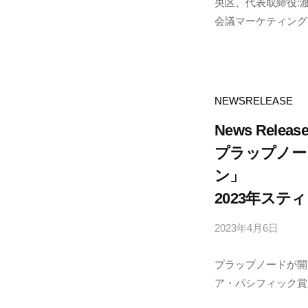
央区、代表取締役:
r
会議マーケティング..
a
p
n
o
d
NEWSRELEASE
e
News Releas
プラップノー
ン」
2023年ス
2023年4月6日
b
y
プラップノードが開
p
ア・パシフィック賞(Asia-Pa
r
a