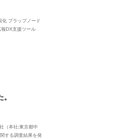
化 プラップノード
広報DX支援ツール
た。
社（本社:東京都中
に関する調査結果を発