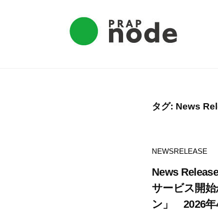
ラ
ッ
プ
ノ
プ
ー
ラ
ド
ッ
プ
タグ:
News Rel
ノ
ー
ド
NEWSRELEASE
News Releas
サービス開始
ン」 202