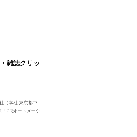
聞・雑誌クリッ
社（本社:東京都中
ス「PRオートメーシ