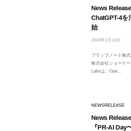
e
News Releas
ChatGPT
始
2024年2月14日
b
y
プラップノード株式
p
株式会社ショーケー
r
Labsは、Ope...
a
p
n
o
d
NEWSRELEASE
e
News Releas
『PR-AI 