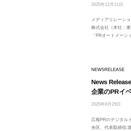
2025年12月11日
b
y
メディアリレーショ
p
株式会社（本社：東
r
「PRオートメーション
a
p
n
o
d
NEWSRELEASE
e
News Releas
企業のPRイ
2025年8月29日
b
y
広報PRのデジタル
p
央区、代表取締役:
r