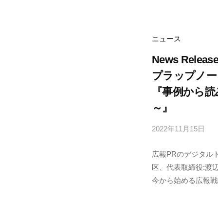
p
n
o
ニュース
d
News Releas
e
プラップノー
『事例から読
～』
2022年11月15日
b
y
広報PRのデジタル
p
区、代表取締役:渡
r
今から始める広報戦略
a
p
n