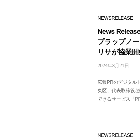
o
d
NEWSRELEASE
e
News Releas
プラップノー
リサが協業開
2024年3月21日
b
y
広報PRのデジタル
p
央区、代表取締役:
r
できるサービス「PRI.
a
p
n
o
d
NEWSRELEASE