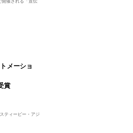
ンで開催される「宣伝
ートメーショ
受賞
回スティービー・アジ