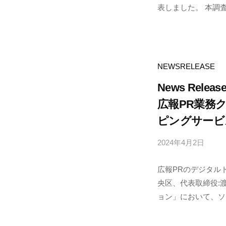
表しました。 本調査で
a
p
n
o
d
NEWSRELEASE
e
News Releas
広報PR業務
ピングサービ
2024年4月2日
b
y
広報PRのデジタル
p
央区、代表取締役:
r
ョン」において、ソー
a
p
n